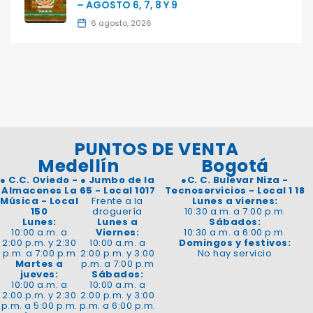
– AGOSTO 6, 7, 8 Y 9
6 agosto, 2026
PUNTOS DE VENTA
Medellín
Bogotá
●
C.C. Oviedo -
●
Jumbo de la
●
C. C. Bulevar Niza -
Almacenes La
65 - Local 1017
Tecnoservicios - Local 1 18
Música - Local
Frente a la
Lunes a viernes:
150
droguería
10:30 a.m. a 7:00 p.m.
Lunes:
Lunes a
Sábados:
10:00 a.m. a
Viernes:
10:30 a.m. a 6:00 p.m.
2:00 p.m. y 2:30
10:00 a.m. a
Domingos y festivos:
p.m. a 7:00 p.m
2:00 p.m. y 3:00
No hay servicio
Martes a
p.m. a 7:00 p.m
jueves:
Sábados:
10:00 a.m. a
10:00 a.m. a
2:00 p.m. y 2:30
2:00 p.m. y 3:00
p.m. a 5:00 p.m.
p.m. a 6:00 p.m.