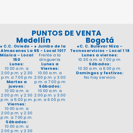
PUNTOS DE VENTA
Medellín
Bogotá
●
C.C. Oviedo -
●
Jumbo de la
●
C. C. Bulevar Niza -
Almacenes La
65 - Local 1017
Tecnoservicios - Local 1 18
Música - Local
Frente a la
Lunes a viernes:
150
droguería
10:30 a.m. a 7:00 p.m.
Lunes:
Lunes a
Sábados:
10:00 a.m. a
Viernes:
10:30 a.m. a 6:00 p.m.
2:00 p.m. y 2:30
10:00 a.m. a
Domingos y festivos:
p.m. a 7:00 p.m
2:00 p.m. y 3:00
No hay servicio
Martes a
p.m. a 7:00 p.m
jueves:
Sábados:
10:00 a.m. a
10:00 a.m. a
2:00 p.m. y 2:30
2:00 p.m. y 3:00
p.m. a 5:00 p.m.
p.m. a 6:00 p.m.
Viernes:
10:00 a.m. a
2:00 p.m. y 2:30
p.m. a 7:00 p.m.
Sábados:
10:00 a.m. a
2:00 p.m. y 2:30