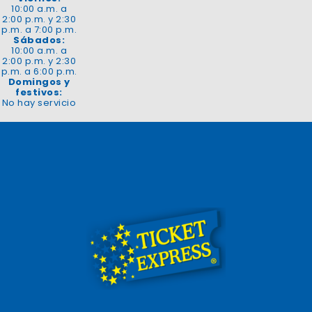
10:00 a.m. a
2:00 p.m. y 2:30
p.m. a 7:00 p.m.
Sábados:
10:00 a.m. a
2:00 p.m. y 2:30
p.m. a 6:00 p.m.
Domingos y
festivos:
No hay servicio