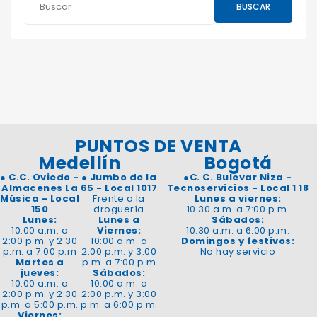
BUSCAR
PUNTOS DE VENTA
Medellín
Bogotá
●
C.C. Oviedo -
●
Jumbo de la
●
C. C. Bulevar Niza -
Almacenes La
65 - Local 1017
Tecnoservicios - Local 1 18
Música - Local
Frente a la
Lunes a viernes:
150
droguería
10:30 a.m. a 7:00 p.m.
Lunes:
Lunes a
Sábados:
10:00 a.m. a
Viernes:
10:30 a.m. a 6:00 p.m.
2:00 p.m. y 2:30
10:00 a.m. a
Domingos y festivos:
p.m. a 7:00 p.m
2:00 p.m. y 3:00
No hay servicio
Martes a
p.m. a 7:00 p.m
jueves:
Sábados:
10:00 a.m. a
10:00 a.m. a
2:00 p.m. y 2:30
2:00 p.m. y 3:00
p.m. a 5:00 p.m.
p.m. a 6:00 p.m.
Viernes: