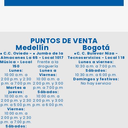
PUNTOS DE VENTA
Medellín
Bogotá
●
C.C. Oviedo -
●
Jumbo de la
●
C. C. Bulevar Niza -
Almacenes La
65 - Local 1017
Tecnoservicios - Local 1 18
Música - Local
Frente a la
Lunes a viernes:
150
droguería
10:30 a.m. a 7:00 p.m.
Lunes:
Lunes a
Sábados:
10:00 a.m. a
Viernes:
10:30 a.m. a 6:00 p.m.
2:00 p.m. y 2:30
10:00 a.m. a
Domingos y festivos:
p.m. a 7:00 p.m
2:00 p.m. y 3:00
No hay servicio
Martes a
p.m. a 7:00 p.m
jueves:
Sábados:
10:00 a.m. a
10:00 a.m. a
2:00 p.m. y 2:30
2:00 p.m. y 3:00
p.m. a 5:00 p.m.
p.m. a 6:00 p.m.
Viernes:
10:00 a.m. a
2:00 p.m. y 2:30
p.m. a 7:00 p.m.
Sábados: