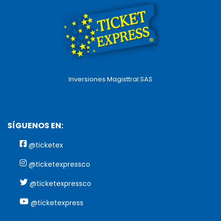
Inversiones Magisttral SAS
SÍGUENOS EN:
@ticketex
@ticketexpressco
@ticketexpressco
@ticketexpress