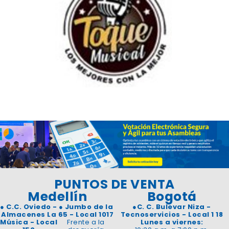
PUNTOS DE VENTA
Medellín
Bogotá
●
C.C. Oviedo -
●
Jumbo de la
●
C. C. Bulevar Niza -
Almacenes La
65 - Local 1017
Tecnoservicios - Local 1 18
Música - Local
Frente a la
Lunes a viernes: