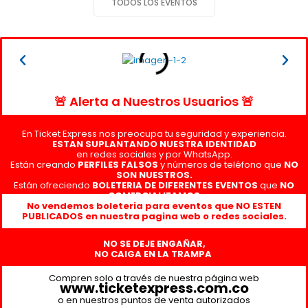
TODOS LOS EVENTOS
🚨 Alerta a Nuestros Usuarios 🚨
En Ticket Express nos preocupa tu seguridad y experiencia.
ESTAN SUPLANTANDO NUESTRA IDENTIDAD
en redes sociales y por WhatsApp.
Están creando
PERFILES FALSOS
y números de teléfono que
NO
SON NUESTROS.
Están ofreciendo
BOLETERIA DE DIFERENTES EVENTOS
que
NO
COMERCIALIZAMOS
No vendemos boleteria para eventos que NO ESTEN
PUBLICADOS en nuestra pagina web o redes sociales.
NO SE DEJE ENGAÑAR,
NO CAIGA EN LA TRAMPA
Compren solo a través de nuestra página web
www.ticketexpress.com.co
o en nuestros puntos de venta autorizados