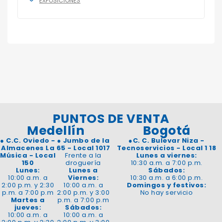
EXPOSICIONES
PUNTOS DE VENTA
Medellín
Bogotá
●
C.C. Oviedo -
●
Jumbo de la
●
C. C. Bulevar Niza -
Almacenes La
65 - Local 1017
Tecnoservicios - Local 1 18
Música - Local
Frente a la
Lunes a viernes:
150
droguería
10:30 a.m. a 7:00 p.m.
Lunes:
Lunes a
Sábados:
10:00 a.m. a
Viernes:
10:30 a.m. a 6:00 p.m.
2:00 p.m. y 2:30
10:00 a.m. a
Domingos y festivos:
p.m. a 7:00 p.m
2:00 p.m. y 3:00
No hay servicio
Martes a
p.m. a 7:00 p.m
jueves:
Sábados:
10:00 a.m. a
10:00 a.m. a