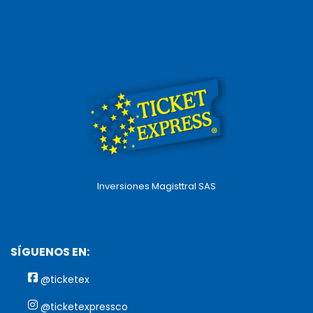
Inversiones Magisttral SAS
SÍGUENOS EN:
@ticketex
@ticketexpressco