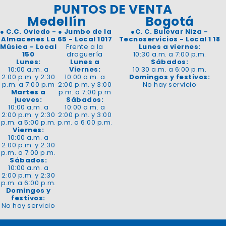
PUNTOS DE VENTA
Medellín
Bogotá
●
C.C. Oviedo -
●
Jumbo de la
●
C. C. Bulevar Niza -
Almacenes La
65 - Local 1017
Tecnoservicios - Local 1 18
Música - Local
Frente a la
Lunes a viernes:
150
droguería
10:30 a.m. a 7:00 p.m.
Lunes:
Lunes a
Sábados:
10:00 a.m. a
Viernes:
10:30 a.m. a 6:00 p.m.
2:00 p.m. y 2:30
10:00 a.m. a
Domingos y festivos:
p.m. a 7:00 p.m
2:00 p.m. y 3:00
No hay servicio
Martes a
p.m. a 7:00 p.m
jueves:
Sábados:
10:00 a.m. a
10:00 a.m. a
2:00 p.m. y 2:30
2:00 p.m. y 3:00
p.m. a 5:00 p.m.
p.m. a 6:00 p.m.
Viernes:
10:00 a.m. a
2:00 p.m. y 2:30
p.m. a 7:00 p.m.
Sábados:
10:00 a.m. a
2:00 p.m. y 2:30
p.m. a 6:00 p.m.
Domingos y
festivos:
No hay servicio