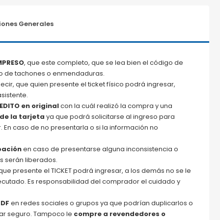
ones Generales
IMPRESO
, que este completo, que se lea bien el código de
tipo de tachones o enmendaduras.
ecir, que quien presente el ticket físico podrá ingresar,
sistente.
REDITO
en original
con la cuál realizó la compra y una
de la tarjeta
ya que podrá solicitarse al ingreso para
. En caso de no presentarla o si la información no
bación
en caso de presentarse alguna inconsistencia o
s serán liberados.
que presente el TICKET podrá ingresar, a los demás no se le
jecutado. Es responsabilidad del comprador el cuidado y
PDF
en redes sociales o grupos ya que podrían duplicarlos o
ugar seguro. Tampoco le
compre a revendedores o