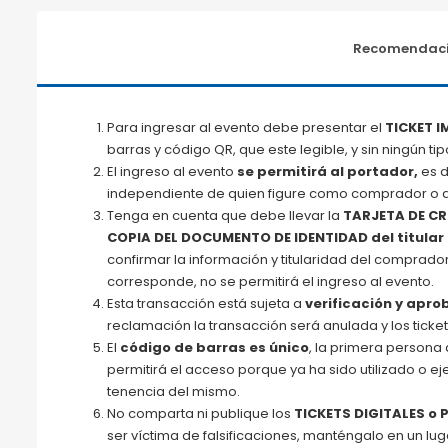
Recomendaci
Para ingresar al evento debe presentar el
TICKET 
barras y código QR, que este legible, y sin ningún 
El ingreso al evento
se permitirá al portador,
es d
independiente de quien figure como comprador o a
Tenga en cuenta que debe llevar la
TARJETA DE C
COPIA DEL DOCUMENTO DE IDENTIDAD del titular 
confirmar la información y titularidad del comprador
corresponde, no se permitirá el ingreso al evento.
Esta transacción está sujeta a
verificación y apro
reclamación la transacción será anulada y los ticket
El
código de barras
es único
, la primera persona 
permitirá el acceso porque ya ha sido utilizado o e
tenencia del mismo.
No comparta ni publique los
TICKETS DIGITALES o 
ser víctima de falsificaciones, manténgalo en un l