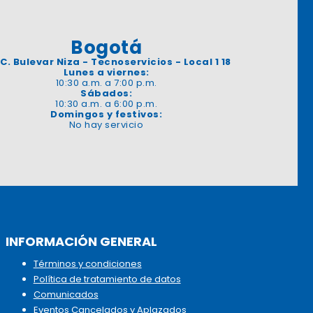
Bogotá
 C. Bulevar Niza - Tecnoservicios - Local 1 18
Lunes a viernes:
10:30 a.m. a 7:00 p.m.
Sábados:
10:30 a.m. a 6:00 p.m.
Domingos y festivos:
No hay servicio
INFORMACIÓN GENERAL
Términos y condiciones
Política de tratamiento de datos
Comunicados
Eventos Cancelados y Aplazados