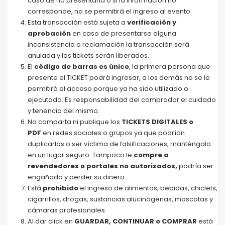
caso de no presentarla o si la información no
corresponde, no se permitirá el ingreso al evento.
Esta transacción está sujeta a
verificación y
aprobación
en caso de presentarse alguna
inconsistencia o reclamación la transacción será
anulada y los tickets serán liberados.
El
código de barras
es único
, la primera persona que
presente el TICKET podrá ingresar, a los demás no se le
permitirá el acceso porque ya ha sido utilizado o
ejecutado. Es responsabilidad del comprador el cuidado
y tenencia del mismo.
No comparta ni publique los
TICKETS DIGITALES o
PDF
en redes sociales o grupos ya que podrían
duplicarlos o ser víctima de falsificaciones, manténgalo
en un lugar seguro. Tampoco le
compre a
revendedores o portales no autorizados,
podría ser
engañado y perder su dinero.
Está
prohibido
el ingreso de alimentos, bebidas, chiclets,
cigarrillos, drogas, sustancias alucinógenas, mascotas y
cámaras profesionales.
Al dar click en
GUARDAR, CONTINUAR o COMPRAR
está