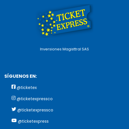
Inversiones Magisttral SAS
SÍGUENOS EN:
@ticketex
@ticketexpressco
@ticketexpressco
@ticketexpress