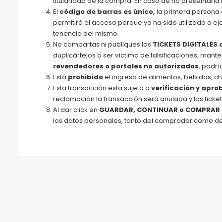
titularidad de la compra. En caso de no presentarla 
El
código de barras es único,
la primera persona q
permitirá el acceso porque ya ha sido utilizado o e
tenencia del mismo.
No compartas ni publiques los
TICKETS DIGITALES 
duplicártelos o ser víctima de falsificaciones, man
revendedores o portales no autorizados
, podrí
Está
prohibido
el ingreso de alimentos, bebidas, chic
Esta transacción esta sujeta a
verificación y apr
reclamación la transacción será anulada y los ticket
Al dar click en
GUARDAR, CONTINUAR o COMPRAR
los datos personales, tanto del comprador como de 