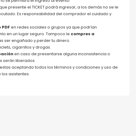
no se permitirá el ingreso al evento
ue presente el TICKET podrá ingresar, a los demás no se le
jecutado. Es responsabilidad del comprador el cuidado y
o PDF
en redes sociales o grupos ya que podrían
tenlo en un lugar seguro. Tampoco le
compres a
as ser engañado y perder tu dinero.
lets, cigarrillos y drogas.
obación
en caso de presentarse alguna inconsistencia o
s serán liberados.
estas aceptando todos los términos y condiciones y uso de
los asistentes.