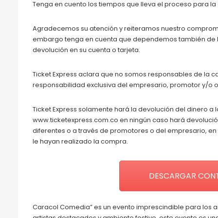
Tenga en cuento los tiempos que lleva el proceso para la 
Agradecemos su atención y reiteramos nuestro compromiso
embargo tenga en cuenta que dependemos también de la
devolución en su cuenta o tarjeta.
Ticket Express aclara que no somos responsables de la ca
responsabilidad exclusiva del empresario, promotor y/o 
Ticket Express solamente hará la devolución del dinero a 
www.ticketexpress.com.co en ningún caso hará devoluci
diferentes o a través de promotores o del empresario, e
le hayan realizado la compra.
DESCARGAR CONT
Caracol Comedia” es un evento imprescindible para los a
artistas destacados y ambiente festivo, este evento es u