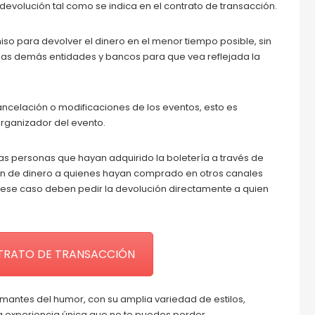
devolución tal como se indica en el contrato de transacción.
 para devolver el dinero en el menor tiempo posible, sin
s demás entidades y bancos para que vea reflejada la
ncelación o modificaciones de los eventos, esto es
organizador del evento.
las personas que hayan adquirido la boletería a través de
ón de dinero a quienes hayan comprado en otros canales
n ese caso deben pedir la devolución directamente a quien
RATO DE TRANSACCIÓN
mantes del humor, con su amplia variedad de estilos,
na experiencia única que no te puedes perder.