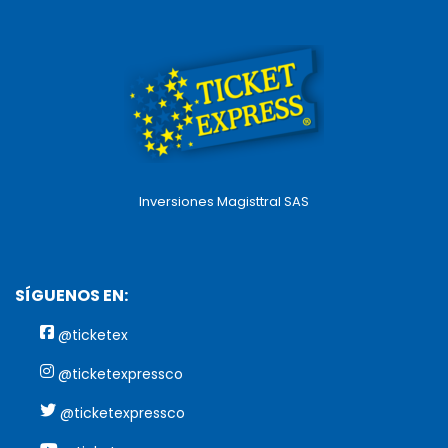
Inversiones Magisttral SAS
SÍGUENOS EN:
@ticketex
@ticketexpressco
@ticketexpressco