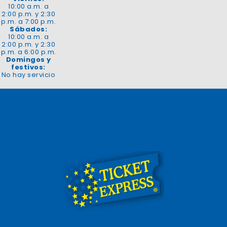
10:00 a.m. a
2:00 p.m. y 2:30
p.m. a 7:00 p.m.
Sábados:
10:00 a.m. a
2:00 p.m. y 2:30
p.m. a 6:00 p.m.
Domingos y
festivos:
No hay servicio