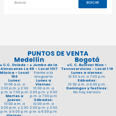
BUSCAR
PUNTOS DE VENTA
Medellín
Bogotá
●
C.C. Oviedo -
●
Jumbo de la
●
C. C. Bulevar Niza -
Almacenes La
65 - Local 1017
Tecnoservicios - Local 1 18
Música - Local
Frente a la
Lunes a viernes:
150
droguería
10:30 a.m. a 7:00 p.m.
Lunes:
Lunes a
Sábados:
10:00 a.m. a
Viernes:
10:30 a.m. a 6:00 p.m.
2:00 p.m. y 2:30
10:00 a.m. a
Domingos y festivos:
p.m. a 7:00 p.m
2:00 p.m. y 3:00
No hay servicio
Martes a
p.m. a 7:00 p.m
jueves:
Sábados:
10:00 a.m. a
10:00 a.m. a
2:00 p.m. y 2:30
2:00 p.m. y 3:00
p.m. a 5:00 p.m.
p.m. a 6:00 p.m.
Viernes: