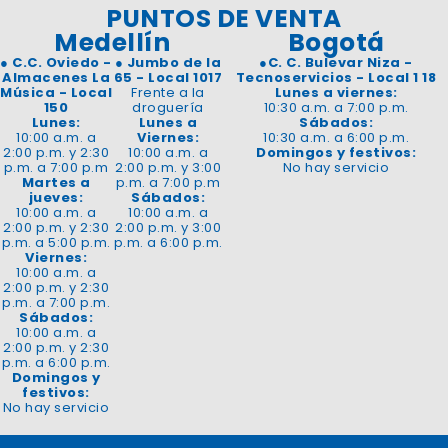
PUNTOS DE VENTA
Medellín
Bogotá
●
C.C. Oviedo -
●
Jumbo de la
●
C. C. Bulevar Niza -
Almacenes La
65 - Local 1017
Tecnoservicios - Local 1 18
Música - Local
Frente a la
Lunes a viernes:
150
droguería
10:30 a.m. a 7:00 p.m.
Lunes:
Lunes a
Sábados:
10:00 a.m. a
Viernes:
10:30 a.m. a 6:00 p.m.
2:00 p.m. y 2:30
10:00 a.m. a
Domingos y festivos:
p.m. a 7:00 p.m
2:00 p.m. y 3:00
No hay servicio
Martes a
p.m. a 7:00 p.m
jueves:
Sábados:
10:00 a.m. a
10:00 a.m. a
2:00 p.m. y 2:30
2:00 p.m. y 3:00
p.m. a 5:00 p.m.
p.m. a 6:00 p.m.
Viernes:
10:00 a.m. a
2:00 p.m. y 2:30
p.m. a 7:00 p.m.
Sábados:
10:00 a.m. a
2:00 p.m. y 2:30
p.m. a 6:00 p.m.
Domingos y
festivos:
No hay servicio