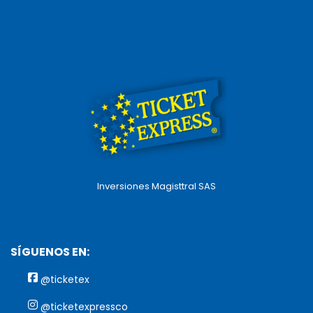
Inversiones Magisttral SAS
SÍGUENOS EN:
@ticketex
@ticketexpressco