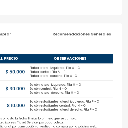
mprar
Recomendaciones Generales
LL PRECIO
OBSERVACIONES
Platea lateral izquierda: Fila A – G
$ 50.000
Platea central: Fila A – F
Platea lateral derecha: Fila A –G
Balcón lateral izquierda: Fila H – O
$ 30.000
Balcón central: Fila H – O
Balcón lateral derecha: Fila H – O
Balcón estudiantes lateral izquierda: Fila P – X
$ 10.000
Balcón estudiantes central: Fila H – O
Balcón estudiantes lateral derecha: Fila P – X
s o hasta la fecha límite, lo primero que se cumpla.
ket Express "Ticket Service" por cada boleta.
 adicional por transacción al realizar la compra por la página web.