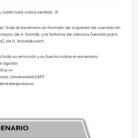
, cada nota cobra sentido. 🎻
s”, trae al escenario un formato de orquesta de cuerdas en
mayor, de A. Dvořák, y la Sinfonía de cámara (versión para
), de D. Shostakovich.
 toda su emoción y su fuerza sobre el escenario.
de agosto
:00 p.m.
ores, Universidad EAFIT
 @ticketexpressco