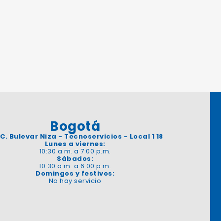
Bogotá
 C. Bulevar Niza - Tecnoservicios - Local 1 18
Lunes a viernes:
10:30 a.m. a 7:00 p.m.
Sábados:
10:30 a.m. a 6:00 p.m.
Domingos y festivos:
No hay servicio