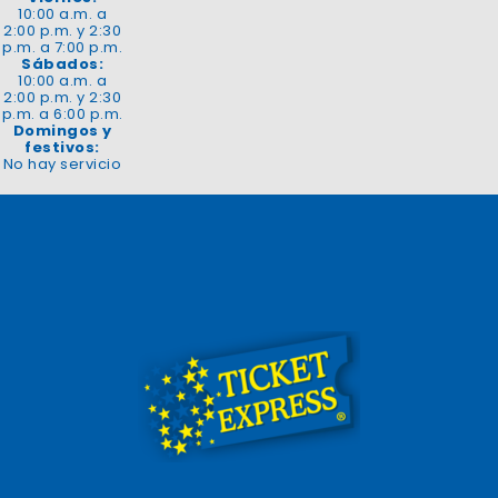
10:00 a.m. a
2:00 p.m. y 2:30
p.m. a 7:00 p.m.
Sábados:
10:00 a.m. a
2:00 p.m. y 2:30
p.m. a 6:00 p.m.
Domingos y
festivos:
No hay servicio