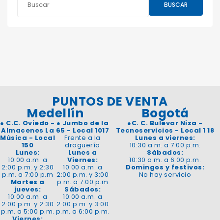
BUSCAR
PUNTOS DE VENTA
Medellín
Bogotá
●
C.C. Oviedo -
●
Jumbo de la
●
C. C. Bulevar Niza -
Almacenes La
65 - Local 1017
Tecnoservicios - Local 1 18
Música - Local
Frente a la
Lunes a viernes:
150
droguería
10:30 a.m. a 7:00 p.m.
Lunes:
Lunes a
Sábados:
10:00 a.m. a
Viernes:
10:30 a.m. a 6:00 p.m.
2:00 p.m. y 2:30
10:00 a.m. a
Domingos y festivos:
p.m. a 7:00 p.m
2:00 p.m. y 3:00
No hay servicio
Martes a
p.m. a 7:00 p.m
jueves:
Sábados:
10:00 a.m. a
10:00 a.m. a
2:00 p.m. y 2:30
2:00 p.m. y 3:00
p.m. a 5:00 p.m.
p.m. a 6:00 p.m.
Viernes: