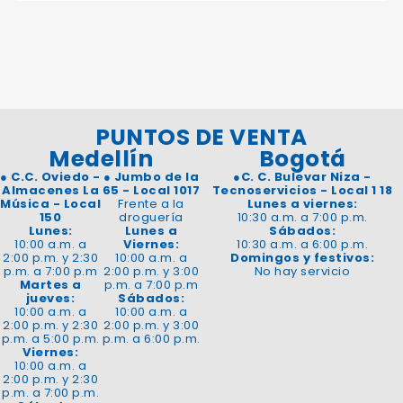
PUNTOS DE VENTA
Medellín
Bogotá
●
C.C. Oviedo -
●
Jumbo de la
●
C. C. Bulevar Niza -
Almacenes La
65 - Local 1017
Tecnoservicios - Local 1 18
Música - Local
Frente a la
Lunes a viernes:
150
droguería
10:30 a.m. a 7:00 p.m.
Lunes:
Lunes a
Sábados:
10:00 a.m. a
Viernes:
10:30 a.m. a 6:00 p.m.
2:00 p.m. y 2:30
10:00 a.m. a
Domingos y festivos:
p.m. a 7:00 p.m
2:00 p.m. y 3:00
No hay servicio
Martes a
p.m. a 7:00 p.m
jueves:
Sábados:
10:00 a.m. a
10:00 a.m. a
2:00 p.m. y 2:30
2:00 p.m. y 3:00
p.m. a 5:00 p.m.
p.m. a 6:00 p.m.
Viernes:
10:00 a.m. a
2:00 p.m. y 2:30
p.m. a 7:00 p.m.