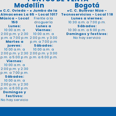
Medellín
Bogotá
●
C.C. Oviedo -
●
Jumbo de la
●
C. C. Bulevar Niza -
Almacenes La
65 - Local 1017
Tecnoservicios - Local 1 18
Música - Local
Frente a la
Lunes a viernes:
150
droguería
10:30 a.m. a 7:00 p.m.
Lunes:
Lunes a
Sábados:
10:00 a.m. a
Viernes:
10:30 a.m. a 6:00 p.m.
2:00 p.m. y 2:30
10:00 a.m. a
Domingos y festivos:
p.m. a 7:00 p.m
2:00 p.m. y 3:00
No hay servicio
Martes a
p.m. a 7:00 p.m
jueves:
Sábados:
10:00 a.m. a
10:00 a.m. a
2:00 p.m. y 2:30
2:00 p.m. y 3:00
p.m. a 5:00 p.m.
p.m. a 6:00 p.m.
Viernes:
10:00 a.m. a
2:00 p.m. y 2:30
p.m. a 7:00 p.m.
Sábados:
10:00 a.m. a
2:00 p.m. y 2:30
p.m. a 6:00 p.m.
Domingos y
festivos:
No hay servicio