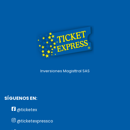
Inversiones Magisttral SAS
SÍGUENOS EN:
@ticketex
@ticketexpressco