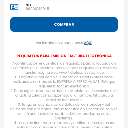
NIT
890901389-5
COMPRAR
Ver términos y condiciones
AQUÍ
REQUISITOS PARA EMISIÓN FACTURA ELECTRÓNICA
A continuación encuentras los requisitos para la facturación
electrónica de la boletería para eventos adquiridos a través de
nuestra página web www.ticketexpress.com.co.
1.⁠ ⁠El registro o logueo en el sistema de Ticket Express debe
realizarse a nombre de la EMPRESA O PERSONA NATURAL que
requiere la factura electrónica.
2.⁠ ⁠Debe registrar todos los datos completos del beneficiario de
la factura tales como, razón social o nombre, Nit o cédula,
email de facturación
3.⁠ ⁠Tenga en cuenta que los datos del comprador y del
asistente son diferentes. Para la facturación electrónica solo se
emitirá una factura a nombre del comprador, no de los
asistentes.
4.⁠ ⁠Luego de finalizada la compra y emitida la factura no se
realizaran cambios en ningún dato ni se realizarán otras