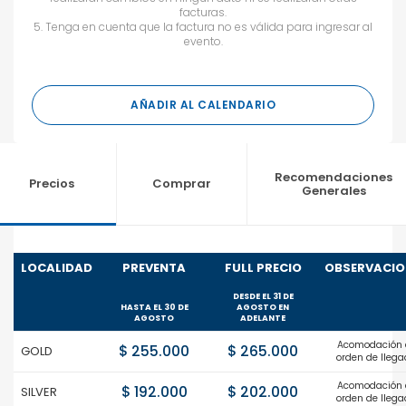
facturas.
5.⁠ ⁠Tenga en cuenta que la factura no es válida para ingresar al
evento.
AÑADIR AL CALENDARIO
Recomendaciones
Precios
Comprar
Generales
LOCALIDAD
PREVENTA
FULL PRECIO
OBSERVACIO
DESDE EL 31 DE
HASTA EL 30 DE
AGOSTO EN
AGOSTO
ADELANTE
Acomodación 
$ 255.000
$ 265.000
GOLD
orden de lleg
Acomodación 
$ 192.000
$ 202.000
SILVER
orden de lleg