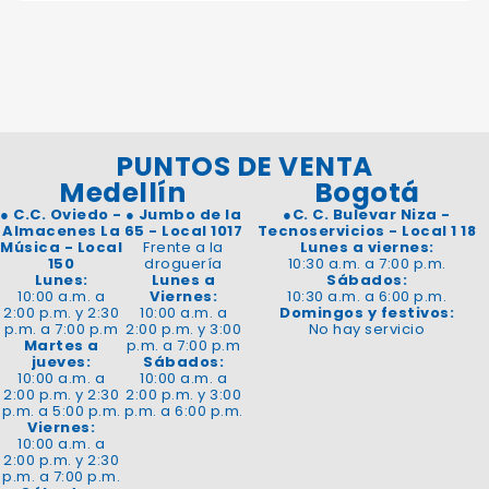
PUNTOS DE VENTA
Medellín
Bogotá
●
C.C. Oviedo -
●
Jumbo de la
●
C. C. Bulevar Niza -
Almacenes La
65 - Local 1017
Tecnoservicios - Local 1 18
Música - Local
Frente a la
Lunes a viernes:
150
droguería
10:30 a.m. a 7:00 p.m.
Lunes:
Lunes a
Sábados:
10:00 a.m. a
Viernes:
10:30 a.m. a 6:00 p.m.
2:00 p.m. y 2:30
10:00 a.m. a
Domingos y festivos:
p.m. a 7:00 p.m
2:00 p.m. y 3:00
No hay servicio
Martes a
p.m. a 7:00 p.m
jueves:
Sábados:
10:00 a.m. a
10:00 a.m. a
2:00 p.m. y 2:30
2:00 p.m. y 3:00
p.m. a 5:00 p.m.
p.m. a 6:00 p.m.
Viernes:
10:00 a.m. a
2:00 p.m. y 2:30
p.m. a 7:00 p.m.