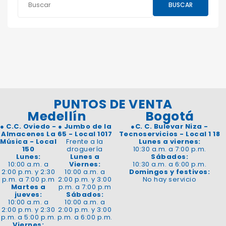
BUSCAR
PUNTOS DE VENTA
Medellín
Bogotá
●
C.C. Oviedo -
●
Jumbo de la
●
C. C. Bulevar Niza -
Almacenes La
65 - Local 1017
Tecnoservicios - Local 1 18
Música - Local
Frente a la
Lunes a viernes:
150
droguería
10:30 a.m. a 7:00 p.m.
Lunes:
Lunes a
Sábados:
10:00 a.m. a
Viernes:
10:30 a.m. a 6:00 p.m.
2:00 p.m. y 2:30
10:00 a.m. a
Domingos y festivos:
p.m. a 7:00 p.m
2:00 p.m. y 3:00
No hay servicio
Martes a
p.m. a 7:00 p.m
jueves:
Sábados:
10:00 a.m. a
10:00 a.m. a
2:00 p.m. y 2:30
2:00 p.m. y 3:00
p.m. a 5:00 p.m.
p.m. a 6:00 p.m.
Viernes: