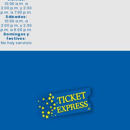
10:00 a.m. a
2:00 p.m. y 2:30
p.m. a 7:00 p.m.
Sábados:
10:00 a.m. a
2:00 p.m. y 2:30
p.m. a 6:00 p.m.
Domingos y
festivos:
No hay servicio