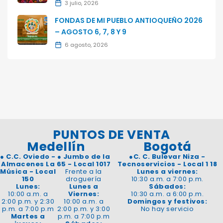
3 julio, 2026
FONDAS DE MI PUEBLO ANTIOQUEÑO 2026
– AGOSTO 6, 7, 8 Y 9
6 agosto, 2026
PUNTOS DE VENTA
Medellín
Bogotá
●
C.C. Oviedo -
●
Jumbo de la
●
C. C. Bulevar Niza -
Almacenes La
65 - Local 1017
Tecnoservicios - Local 1 18
Música - Local
Frente a la
Lunes a viernes:
150
droguería
10:30 a.m. a 7:00 p.m.
Lunes:
Lunes a
Sábados:
10:00 a.m. a
Viernes:
10:30 a.m. a 6:00 p.m.
2:00 p.m. y 2:30
10:00 a.m. a
Domingos y festivos:
p.m. a 7:00 p.m
2:00 p.m. y 3:00
No hay servicio
Martes a
p.m. a 7:00 p.m