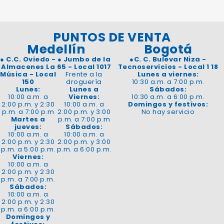
PUNTOS DE VENTA
Medellín
Bogotá
●
C.C. Oviedo -
●
Jumbo de la
●
C. C. Bulevar Niza -
Almacenes La
65 - Local 1017
Tecnoservicios - Local 1 18
Música - Local
Frente a la
Lunes a viernes:
150
droguería
10:30 a.m. a 7:00 p.m.
Lunes:
Lunes a
Sábados:
10:00 a.m. a
Viernes:
10:30 a.m. a 6:00 p.m.
2:00 p.m. y 2:30
10:00 a.m. a
Domingos y festivos:
p.m. a 7:00 p.m
2:00 p.m. y 3:00
No hay servicio
Martes a
p.m. a 7:00 p.m
jueves:
Sábados:
10:00 a.m. a
10:00 a.m. a
2:00 p.m. y 2:30
2:00 p.m. y 3:00
p.m. a 5:00 p.m.
p.m. a 6:00 p.m.
Viernes:
10:00 a.m. a
2:00 p.m. y 2:30
p.m. a 7:00 p.m.
Sábados:
10:00 a.m. a
2:00 p.m. y 2:30
p.m. a 6:00 p.m.
Domingos y