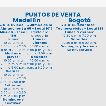
PUNTOS DE VENTA
Medellín
Bogotá
●
C.C. Oviedo -
●
Jumbo de la
●
C. C. Bulevar Niza -
Almacenes La
65 - Local 1017
Tecnoservicios - Local 1 18
Música - Local
Frente a la
Lunes a viernes:
150
droguería
10:30 a.m. a 7:00 p.m.
Lunes:
Lunes a
Sábados:
10:00 a.m. a
Viernes:
10:30 a.m. a 6:00 p.m.
2:00 p.m. y 2:30
10:00 a.m. a
Domingos y festivos:
p.m. a 7:00 p.m
2:00 p.m. y 3:00
No hay servicio
Martes a
p.m. a 7:00 p.m
jueves:
Sábados:
10:00 a.m. a
10:00 a.m. a
2:00 p.m. y 2:30
2:00 p.m. y 3:00
p.m. a 5:00 p.m.
p.m. a 6:00 p.m.
Viernes:
10:00 a.m. a
2:00 p.m. y 2:30
p.m. a 7:00 p.m.
Sábados:
10:00 a.m. a
2:00 p.m. y 2:30
p.m. a 6:00 p.m.
Domingos y
festivos: