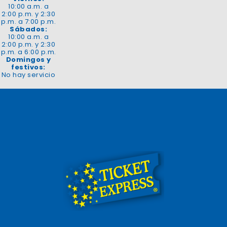
10:00 a.m. a
2:00 p.m. y 2:30
p.m. a 7:00 p.m.
Sábados:
10:00 a.m. a
2:00 p.m. y 2:30
p.m. a 6:00 p.m.
Domingos y
festivos:
No hay servicio