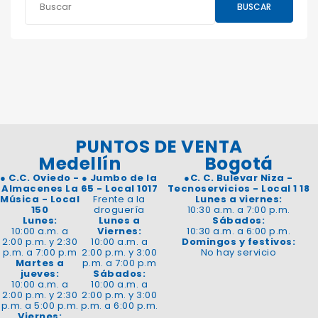
BUSCAR
PUNTOS DE VENTA
Medellín
Bogotá
●
C.C. Oviedo -
●
Jumbo de la
●
C. C. Bulevar Niza -
Almacenes La
65 - Local 1017
Tecnoservicios - Local 1 18
Música - Local
Frente a la
Lunes a viernes:
150
droguería
10:30 a.m. a 7:00 p.m.
Lunes:
Lunes a
Sábados:
10:00 a.m. a
Viernes:
10:30 a.m. a 6:00 p.m.
2:00 p.m. y 2:30
10:00 a.m. a
Domingos y festivos:
p.m. a 7:00 p.m
2:00 p.m. y 3:00
No hay servicio
Martes a
p.m. a 7:00 p.m
jueves:
Sábados:
10:00 a.m. a
10:00 a.m. a
2:00 p.m. y 2:30
2:00 p.m. y 3:00
p.m. a 5:00 p.m.
p.m. a 6:00 p.m.
Viernes: