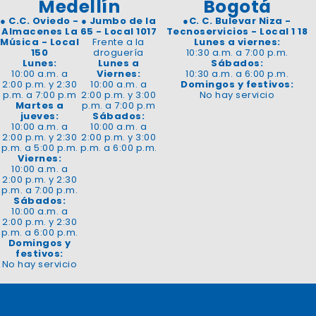
Medellín
Bogotá
●
C.C. Oviedo -
●
Jumbo de la
●
C. C. Bulevar Niza -
Almacenes La
65 - Local 1017
Tecnoservicios - Local 1 18
Música - Local
Frente a la
Lunes a viernes:
150
droguería
10:30 a.m. a 7:00 p.m.
Lunes:
Lunes a
Sábados:
10:00 a.m. a
Viernes:
10:30 a.m. a 6:00 p.m.
2:00 p.m. y 2:30
10:00 a.m. a
Domingos y festivos:
p.m. a 7:00 p.m
2:00 p.m. y 3:00
No hay servicio
Martes a
p.m. a 7:00 p.m
jueves:
Sábados:
10:00 a.m. a
10:00 a.m. a
2:00 p.m. y 2:30
2:00 p.m. y 3:00
p.m. a 5:00 p.m.
p.m. a 6:00 p.m.
Viernes:
10:00 a.m. a
2:00 p.m. y 2:30
p.m. a 7:00 p.m.
Sábados:
10:00 a.m. a
2:00 p.m. y 2:30
p.m. a 6:00 p.m.
Domingos y
festivos:
No hay servicio