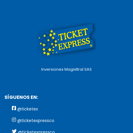
Inversiones Magisttral SAS
SÍGUENOS EN:
@ticketex
@ticketexpressco
@ticketexpressco